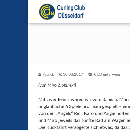
Zum
Inhalt
Curling in Düsseldorf 
CCD61 e.V.
springen
Patrick
10.03.2017
CCD unterwegs
(von Miro Zlobinski)
Mit zwei Teams waren wir vom 3. bis 5. Mär
unglaubliche 6 Spiele pro Team gespielt – ein
von den „Angels“ Rici, Karo und Angie holten
und Miro jeweils das fünfte Rad am Wagen aus
Die Rückfahrt verzögerte sich etwas, da das 