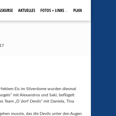
GSKURSE
AKTUELLES
FOTOS + LINKS
PLAN
17
rfektem Eis im Silverdome wurden diesmal
Angels“ mit Alexandros und Saki, beflügelt
es Team „D´dorf Devils“ mit Daniela, Tina
 gehen musste, das die Devils unter den Augen