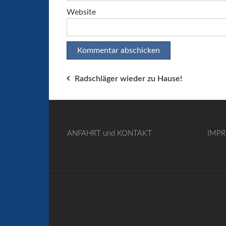
Website
Beitragsnavigation
Radschläger wieder zu Hause!
ANFAHRT und KONTAKT
IMP