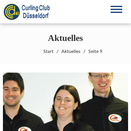
Zum
Inhalt
Curling in Düsseldorf seit 1961
CCD61 e.V.
springen
Aktuelles
Start
Aktuelles
Seite 9