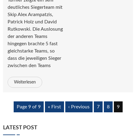
Turnier zeigte ein sehr
deutliches Siegerteam mit
Skip Alex Arampatzis,
Patrick Holz und David
Rutkowski. Die Auslosung
der anderen Teams
hingegen brachte 5 fast
gleichstarke Teams, so
dass die jeweiligen Sieger
zwischen den Teams
Weiterlesen
Page 9 of 9
« First
‹ Previous
7
8
9
LATEST POST