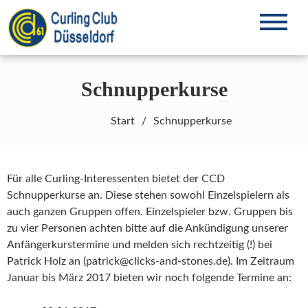
Zum
Inhalt
Curling in Düsseldorf seit 1961
CCD61 e.V.
springen
Schnupperkurse
Start
Schnupperkurse
Für alle Curling-Interessenten bietet der CCD
Schnupperkurse an. Diese stehen sowohl Einzelspielern als
auch ganzen Gruppen offen. Einzelspieler bzw. Gruppen bis
zu vier Personen achten bitte auf die Ankündigung unserer
Anfängerkurstermine und melden sich rechtzeitig (!) bei
Patrick Holz an (
patrick@clicks-and-stones.de
). Im Zeitraum
Januar bis März 2017 bieten wir noch folgende Termine an: