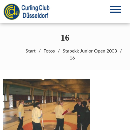
Zum
Inhalt
Curling in Düsseldorf seit 1961
CCD61 e.V.
springen
16
Start
Fotos
Stabekk Junior Open 2003
16