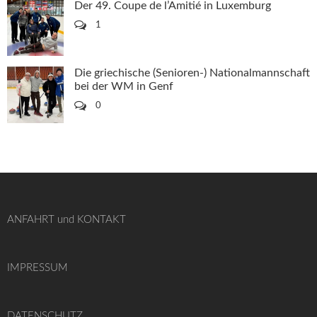
Der 49. Coupe de l’Amitié in Luxemburg
1
Die griechische (Senioren-) Nationalmannschaft
bei der WM in Genf
0
ANFAHRT und KONTAKT
IMPRESSUM
DATENSCHUTZ