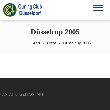
Zum
Inhalt
Curling in Düsseldorf seit 1961
CCD61 e.V.
springen
Düsselcup 2005
Start
Fotos
Düsselcup 2005
ANFAHRT und KONTAKT