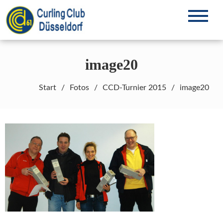
Zum
Inhalt
Curling in Düsseldorf seit 1961
CCD61 e.V.
springen
image20
Start
Fotos
CCD-Turnier 2015
image20