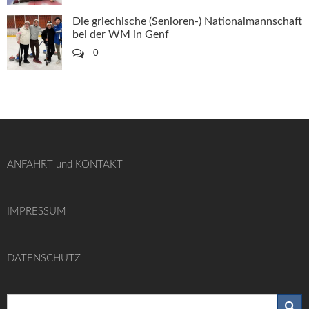
Die griechische (Senioren-) Nationalmannschaft
bei der WM in Genf
0
ANFAHRT und KONTAKT
IMPRESSUM
DATENSCHUTZ