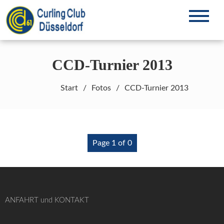
Zum
Inhalt
Curling in Düsseldorf seit 1961
CCD61 e.V.
springen
CCD-Turnier 2013
Start
Fotos
CCD-Turnier 2013
Page 1 of 0
ANFAHRT und KONTAKT