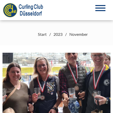
Zum
Inhalt
Curling in Düsseldorf seit 1961
CCD61 e.V.
springen
Start
2023
November